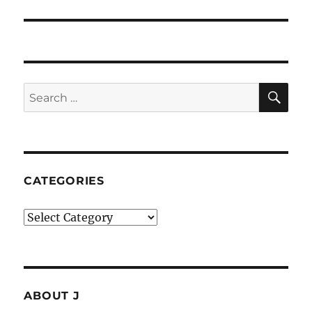
post:
SE
Search
for:
CATEGORIES
Categories
ABOUT J