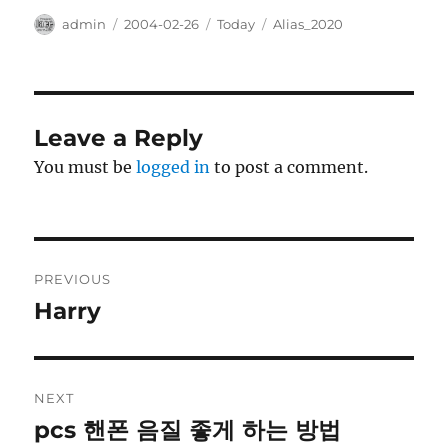
Author
Posted
Categories
Tags
admin
2004-02-26
Today
Alias_2020
on
Leave a Reply
You must be
logged in
to post a comment.
Post
PREVIOUS
navigation
Harry
Previous
post:
NEXT
pcs 핸폰 음질 좋게 하는 방법
Next