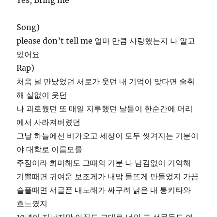
Yes, Bring me
Song)
please don’t tell me 얼마 만큼 사랑했는지 나 알고
있어요
Rap)
처음 널 만났었던 서로가 웃던 내 기억이 맞다면 술취
해 실없이 웃던
나 괴로웠던 또 매일 지루했던 날들이 한순간에 머리
에서 사라져버렸던
그날 하늘에선 비가오고 세상이 모두 씻겨지는 기분이
야 대학로 이름모를
주점이라 희미해도 그때의 기분 나 남김없이 기억해
기쁠때면 귀여운 보조게가 내맘 들뜨게 만들었지 가끔
슬플때면 서글픈 내노래가 싸구려 낡은 내 통키타와
흐느꼈지