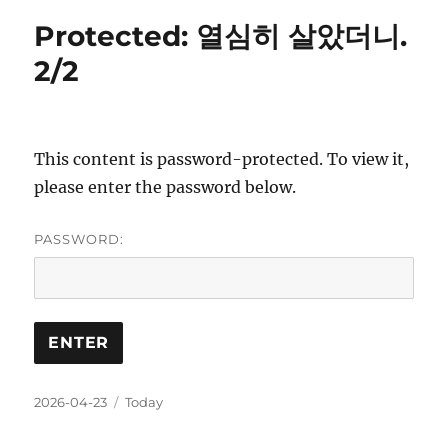
만
Protected: 열심히 살았더니.
사
뭐
2/2
가
중
한
가?
This content is password-protected. To view it,
please enter the password below.
PASSWORD:
Posted
Categories
2026-04-23
Today
on