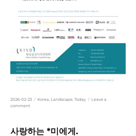
Posted
Categories
2026-02-23
Korea
,
Landscape
,
Today
Leave a
on
on
comment
생
명
공
사랑하는 *미에게.
명