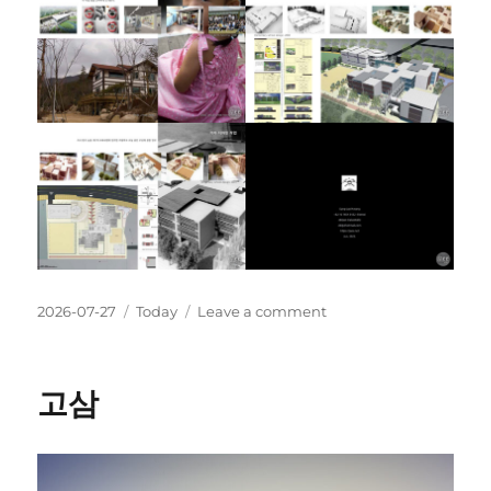
Posted
Categories
on
2026-07-27
Today
Leave a comment
on
Portfolio
2022
고삼