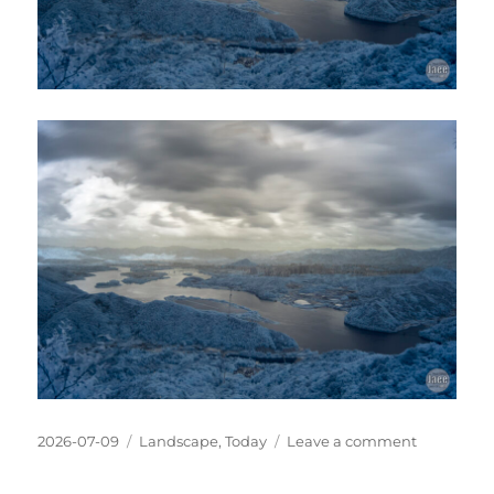
Posted
Categories
on
2026-07-09
Landscape
,
Today
Leave a comment
on
세
상