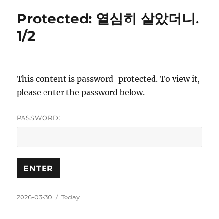
Protected: 열심히 살았더니.
1/2
This content is password-protected. To view it,
please enter the password below.
PASSWORD:
Posted
Categories
2026-03-30
Today
on