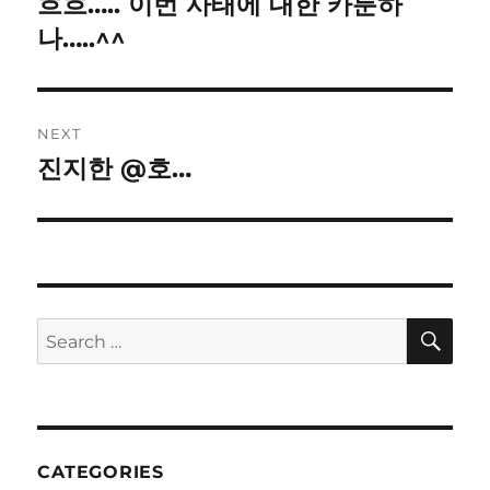
흐흐….. 이번 사태에 대한 카툰하
Previous
post:
나…..^^
NEXT
진지한 @호…
Next
post:
SE
Search
for:
CATEGORIES