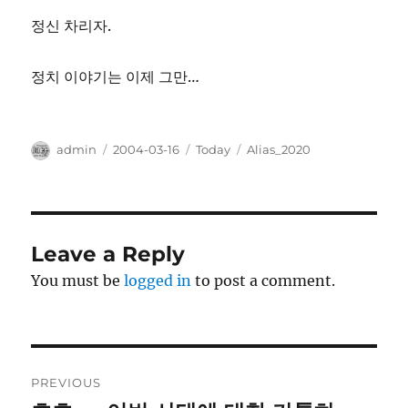
정신 차리자.
정치 이야기는 이제 그만…
Author
Posted
Categories
Tags
admin
2004-03-16
Today
Alias_2020
on
Leave a Reply
You must be
logged in
to post a comment.
Post
PREVIOUS
navigation