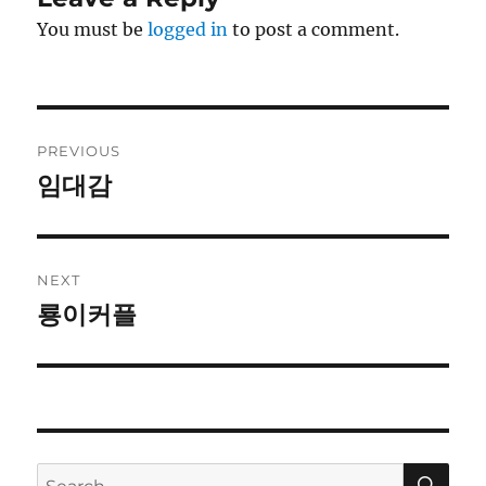
You must be
logged in
to post a comment.
Post
PREVIOUS
navigation
임대감
Previous
post:
NEXT
룡이커플
Next
post:
SE
Search