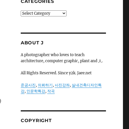
CATEGORIES
Categories
ABOUT J
A photographer who loves to teach
architecture, computer graphic, plant and 人.
All Rights Reserved. Since y2k. Jaee.net
준공사진
,
의뢰하기
,
사진강좌
,
실내건축디자인특
강
,
인문학특강
,
작곡
자
COPYRIGHT