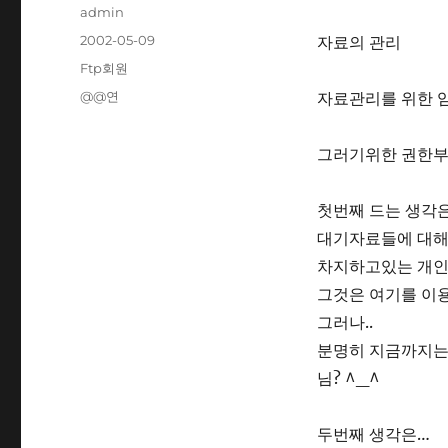
Author
admin
Posted
2002-05-09
자료의 관리
on
Categories
Ftp회원
Tags
@@연
자료관리를 위한 
그러기위한 권한부여
첫번째 드는 생각
대기자료들에 대해
차지하고있는 개인
그것은 여기를 이
그러나..
분명히 지금까지는
님? ^_^
두번째 생각은…