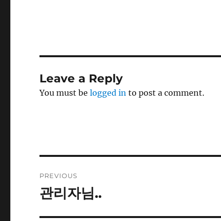
Leave a Reply
You must be
logged in
to post a comment.
Post
PREVIOUS
navigation
관리자님..
Previous
post: