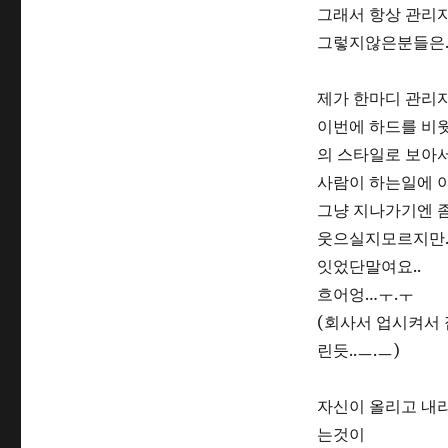
그래서 항상 관리자
그렇지않은분들은…ㅡ
제가 한마디 관리
이번에 하드를 비
의 스타일로 보아
사람이 하는일에 
그냥 지나가기엔 
웃으실지모르지만
잇었단말여요..
흐어엉…ㅜ.ㅜ
(회사서 업시켜서
린듯..ㅡ.ㅡ)
자신이 올리고 내리
는것이