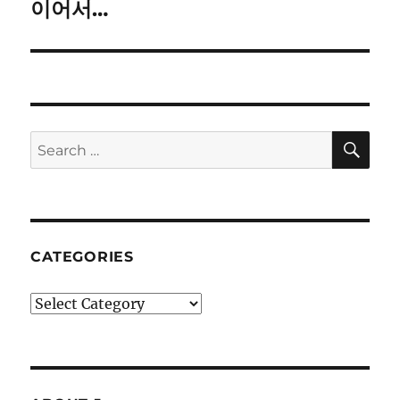
이어서…
Next
post:
SE
Search
for:
CATEGORIES
Categories