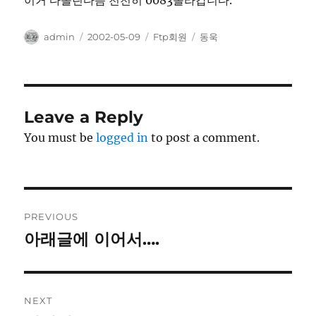
이거 다올린다음 천천히 0083올라갑니다.
Author
Posted
Categories
Tags
admin
2002-05-09
Ftp회원
동욱
on
Leave a Reply
You must be
logged in
to post a comment.
Post
PREVIOUS
navigation
아래글에 이어서….
Previous
post:
NEXT