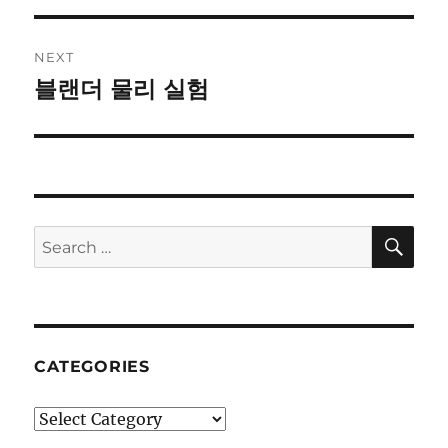
NEXT
블랜더 물리 실험
Next
post:
SE
Search
for:
CATEGORIES
Categories