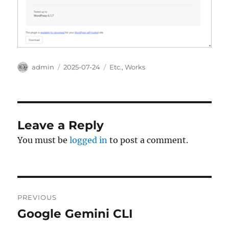
Author
Posted
Categories
admin
2025-07-24
Etc.
,
Works
on
Leave a Reply
You must be
logged in
to post a comment.
Post
PREVIOUS
navigation
Google Gemini CLI
Previous
post: