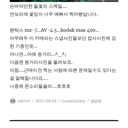
손바닥만한 들꽃의 스케일….
연보라색 꽃잎이 너무 예뻐서 찍어봤답니다.
펜탁스 mz-7…AV-4.5…kodak max 400…
아무래두 이 카메라는 스냅사진들보단 접사사진에 강
한 기종인듯…
아니면…아예 원거리…^_^;
다음엔 원거리사진을 올려보죠.
아참….근데이건 찍는 사람에 따른 문제일수도 있다는
걸 말해둡니다요….
나중에 몬소리들을라….흐흐흐
Author
Posted
Categories
Tags
admin
2001-09-03
GuestGallery
@@연
on