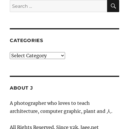
SE
Search
for:
CATEGORIES
Categories
ABOUT J
A photographer who loves to teach
architecture, computer graphic, plant and 人.
All Rights Reserved. Since y2k. Jaee.net