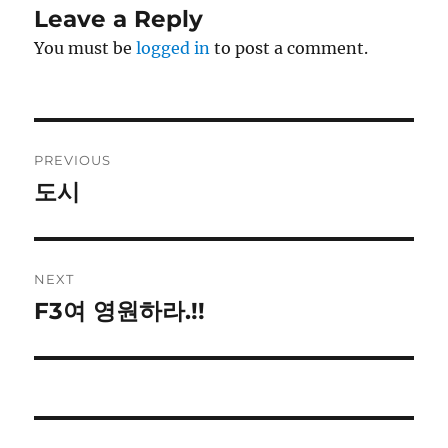
Leave a Reply
You must be
logged in
to post a comment.
Post
PREVIOUS
navigation
도시
Previous
post:
NEXT
F3여 영원하라.!!
Next
post: