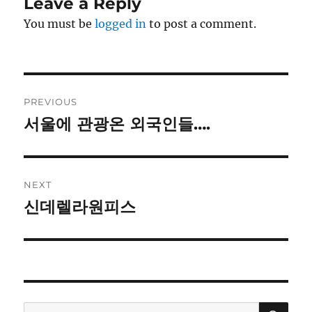
Leave a Reply
You must be
logged in
to post a comment.
Post
PREVIOUS
navigation
서울에 관광온 외국인들….
Previous
post:
NEXT
신데렐라원피스
Next
post:
SE
Search