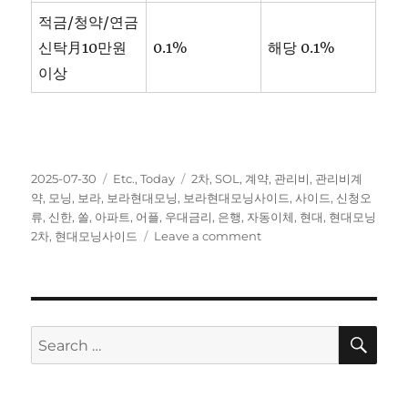
적금/청약/연금
신탁月10만원
0.1%
해당 0.1%
이상
Posted
Categories
Tags
2025-07-30
Etc.
,
Today
2차
,
SOL
,
계약
,
관리비
,
관리비계
on
약
,
모닝
,
보라
,
보라현대모닝
,
보라현대모닝사이드
,
사이드
,
신청오
류
,
신한
,
쏠
,
아파트
,
어플
,
우대금리
,
은행
,
자동이체
,
현대
,
현대모닝
on
2차
,
현대모닝사이드
Leave a comment
신
한
은
행
SOL
SE
Search
아
for:
파
트
관