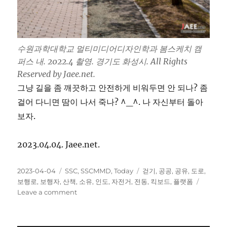
수원과학대학교 멀티미디어디자인학과 봄스케치 캠
퍼스 내. 2022.4 촬영. 경기도 화성시. All Rights
Reserved by Jaee.net.
그냥 길을 좀 깨끗하고 안전하게 비워두면 안 되나? 좀
걸어 다니면 땀이 나서 죽나? ^_^. 나 자신부터 돌아
보자.
2023.04.04. Jaee.net.
Posted
Categories
Tags
2023-04-04
SSC
,
SSCMMD
,
Today
걷기
,
공공
,
공유
,
도로
,
on
보행로
,
보행자
,
산책
,
소유
,
인도
,
자전거
,
전동
,
킥보드
,
플랫폼
on
Leave a comment
공
유
플