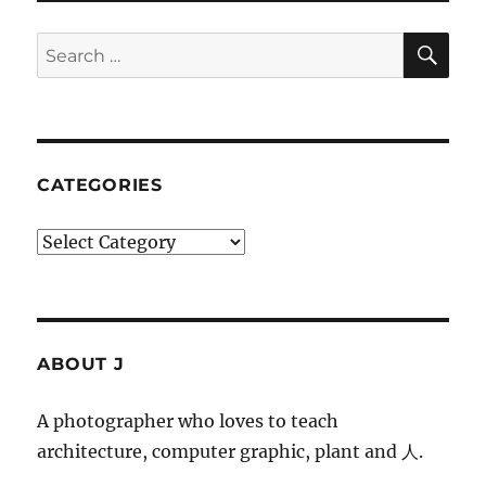
랫
폼
SE
Search
의
for:
실
패
와
시
민
CATEGORIES
의
식
Categories
ABOUT J
A photographer who loves to teach
architecture, computer graphic, plant and 人.