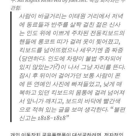
구. All Rights Reserved by Jaee.net. 특정 회사와는 무
관함.
사람이 바글거리는 이태원 거리에서 저녁
에 동료들과 반주를 살짝 걸친 젊은 신사
는 인도 위에 이쁘게 주차된 전동킥보드의
핸들에 롱코트 띠가 걸려 옷이 찢어졌고,
킥보드를 넘어뜨렸으나 세우기엔 좀 짜증
(당연하다. 인도에 차량이 불법 주차되어
있지 않았는가?)이 나서 그냥 자리를 뜬다.
잠시 후 뒤이어 걸어가던 보통 사람이 폰
에 뜬 연예인 사진에 빠져들었고, 낮게 매
복하고 있던 킥보드의 몸통에 걸려 넘어져
서 앞니가 깨지고, 보드의 바닥에 빨간색
으로 적혀 있는 글을 보며 생각한다. “불편
신고는 1818-1818”
개인 이동장치 공유플랫폼이 대성공하려면, 전자적인