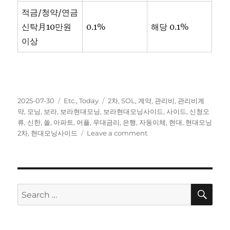
적금/청약/연금
신탁月10만원
0.1%
해당 0.1%
이상
Posted
Categories
Tags
2025-07-30
Etc.
,
Today
2차
,
SOL
,
계약
,
관리비
,
관리비계
on
약
,
모닝
,
보라
,
보라현대모닝
,
보라현대모닝사이드
,
사이드
,
신청오
류
,
신한
,
쏠
,
아파트
,
어플
,
우대금리
,
은행
,
자동이체
,
현대
,
현대모닝
on
2차
,
현대모닝사이드
Leave a comment
신
한
은
행
SOL
SE
Search
아
for:
파
트
관