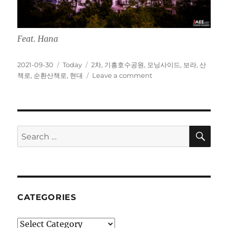
Feat. Hana
Posted
Categories
Tags
2021-09-30
Today
2차
,
기흥호수공원
,
모닝사이드
,
보라
,
산
on
on
책로
,
순환산책로
,
현대
Leave a comment
나
랑
같
이
갈
SE
Search
사
for:
람?
손!
CATEGORIES
Categories