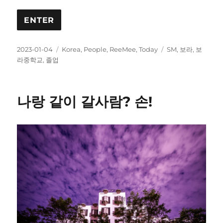
Posted
Categories
Tags
2023-01-04
Korea
,
People
,
ReeMee
,
Today
SM
,
보라
,
보
on
라중학교
,
졸업
나랑 같이 갈사람? 손!