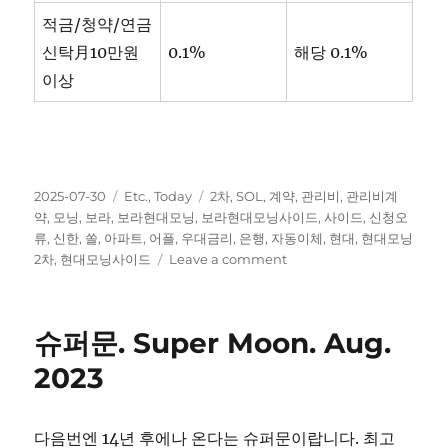
적금/청약/연금
신탁月10만원
0.1%
해당 0.1%
이상
Posted
Categories
Tags
2025-07-30
Etc.
,
Today
2차
,
SOL
,
계약
,
관리비
,
관리비계
on
약
,
모닝
,
보라
,
보라현대모닝
,
보라현대모닝사이드
,
사이드
,
신청오
류
,
신한
,
쏠
,
아파트
,
어플
,
우대금리
,
은행
,
자동이체
,
현대
,
현대모닝
on
2차
,
현대모닝사이드
Leave a comment
신
한
은
슈퍼문. Super Moon. Aug.
행
SOL
2023
아
파
트
다음번엔 14년 후에나 온다는 슈퍼문이랍니다. 최고
관