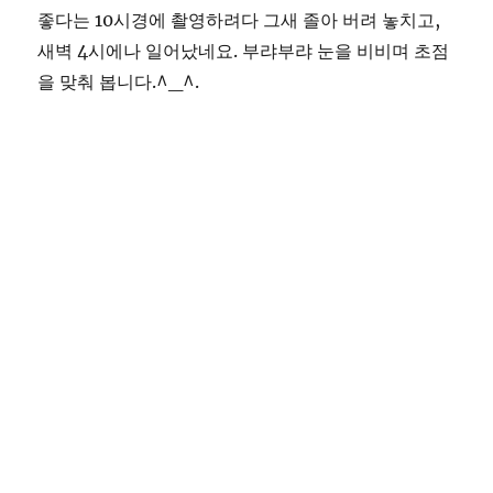
좋다는 10시경에 촬영하려다 그새 졸아 버려 놓치고,
리
비
새벽 4시에나 일어났네요. 부랴부랴 눈을 비비며 초점
자
을 맞춰 봅니다.^_^.
동
이
체
신
청