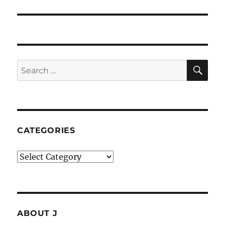
post:
SE
Search
for:
CATEGORIES
Categories
ABOUT J