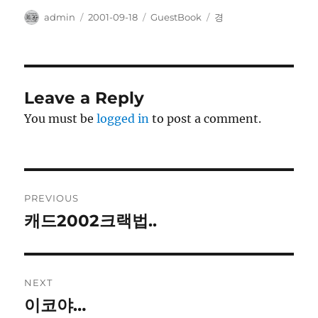
Author
Posted
Categories
Tags
admin
2001-09-18
GuestBook
경
on
Leave a Reply
You must be
logged in
to post a comment.
Post
PREVIOUS
navigation
캐드2002크랙법..
Previous
post:
NEXT
이코야…
Next