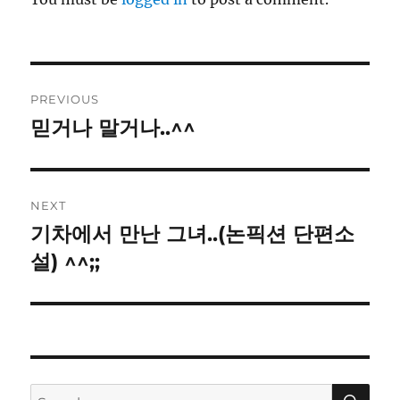
Post
PREVIOUS
navigation
믿거나 말거나..^^
Previous
post:
NEXT
기차에서 만난 그녀..(논픽션 단편소
Next
post:
설) ^^;;
SE
Search