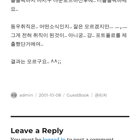
블클릭하지 마시구 다운로드하신후에.. 더블클릭하세
요..
동우취직은.. 어떤소식인지.. 잘은 모르겠지만… ㅡ,.ㅡ
그게 전혀 취직이 된것이.. 아니궁.. 걍.. 포트폴료를 제
출했단거에여..
결과는 모르구요.. ^^;;
Author
Posted
Categories
Tags
admin
2001-10-08
GuestBook
관리자
on
Leave a Reply
You must be
logged in
to post a comment.