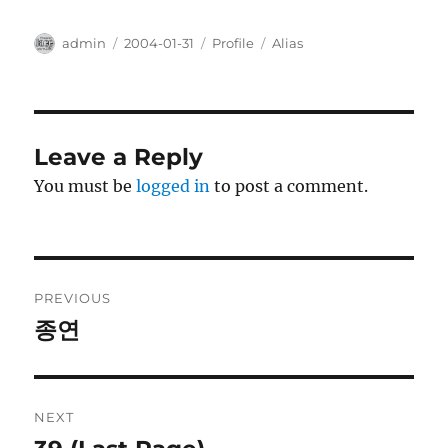
Author
Posted
Categories
Tags
admin
2004-01-31
Profile
Alias
on
Leave a Reply
You must be
logged in
to post a comment.
Post
PREVIOUS
navigation
종연
Previous
post:
NEXT
Next