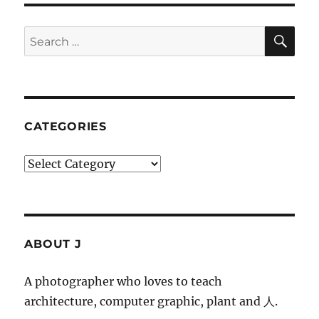
SE
Search
for:
CATEGORIES
Categories
ABOUT J
A photographer who loves to teach
architecture, computer graphic, plant and 人.