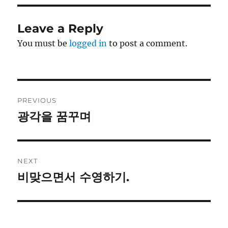
Leave a Reply
You must be
logged in
to post a comment.
Post
PREVIOUS
navigation
광각을 꿈꾸며
Previous
post:
NEXT
비맞으면서 수영하기.
Next
post: