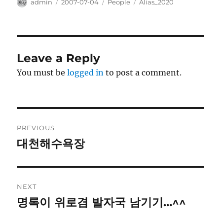
Author
Posted
Categories
Tags
admin
2007-07-04
People
Alias_2020
on
Leave a Reply
You must be
logged in
to post a comment.
Post
PREVIOUS
navigation
대천해수욕장
Previous
post:
NEXT
명록이 위로겸 발자국 남기기…^^
Next
post: