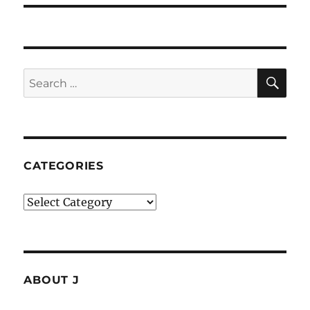
SE
Search
for:
CATEGORIES
Categories
ABOUT J