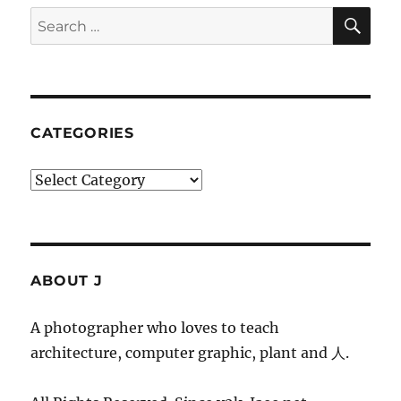
SE
Search
for:
CATEGORIES
Categories
ABOUT J
A photographer who loves to teach
architecture, computer graphic, plant and 人.