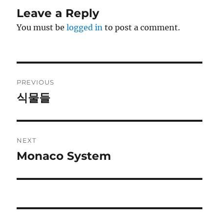
Leave a Reply
You must be
logged in
to post a comment.
Post
PREVIOUS
navigation
식물들
Previous
post:
NEXT
Monaco System
Next
post: