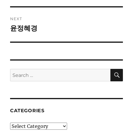
post:
NEXT
윤정혜경
Next
post:
SE
Search
for:
CATEGORIES
Categories