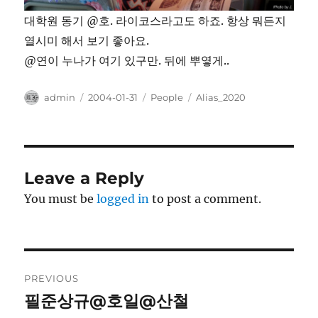
대학원 동기 @호. 라이코스라고도 하죠. 항상 뭐든지
열시미 해서 보기 좋아요.
@연이 누나가 여기 있구만. 뒤에 뿌옇게..
Author
Posted
Categories
Tags
admin
2004-01-31
People
Alias_2020
on
Leave a Reply
You must be
logged in
to post a comment.
Post
PREVIOUS
navigation
필준상규@호일@산철
Previous