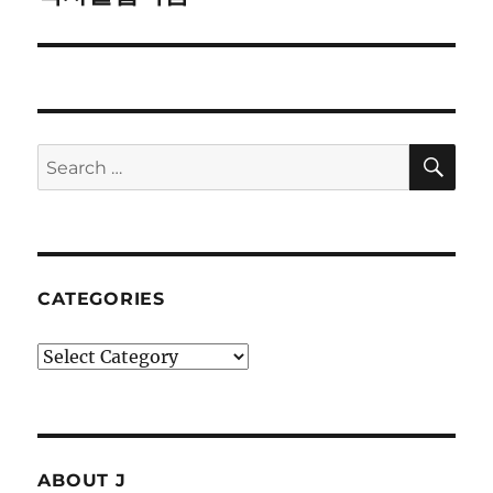
post:
SE
Search
for:
CATEGORIES
Categories
ABOUT J