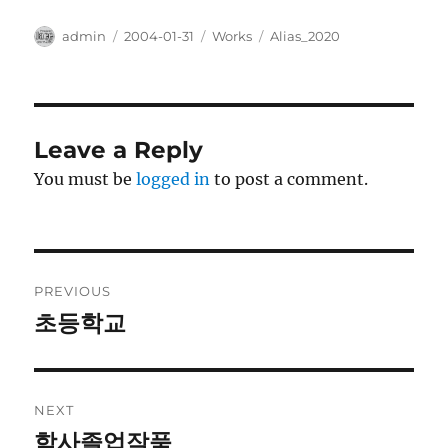
Author
Posted
Categories
Tags
admin
2004-01-31
Works
Alias_2020
on
Leave a Reply
You must be
logged in
to post a comment.
Post
PREVIOUS
navigation
초등학교
Previous
post:
NEXT
학사졸업작품
Next