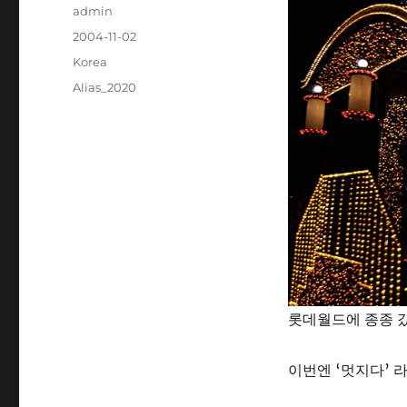
Author
admin
Posted
2004-11-02
on
Categories
Korea
Tags
Alias_2020
롯데월드에 종종 갔
이번엔 ‘멋지다’ 