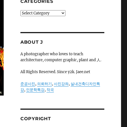
CATEGORIES
Categories
ABOUT J
A photographer who loves to teach
architecture, computer graphic, plant and 人.
All Rights Reserved. Since y2k. Jaee.net
준공사진
,
의뢰하기
,
사진강좌
,
실내건축디자인특
강
,
인문학특강
,
작곡
COPYRIGHT