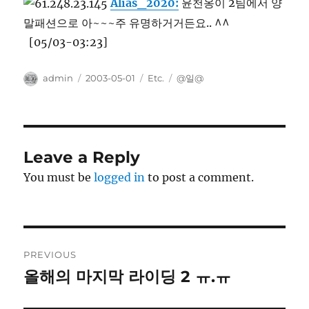
Alias_2020:
윤천옹이 2팀에서 양
말패션으로 아~~~주 유명하거거든요.. ^^
[05/03-03:23]
Author
Posted
Categories
Tags
admin
2003-05-01
Etc.
@일@
on
Leave a Reply
You must be
logged in
to post a comment.
Post
PREVIOUS
navigation
올해의 마지막 라이딩 2 ㅠ.ㅠ
Previous
post: