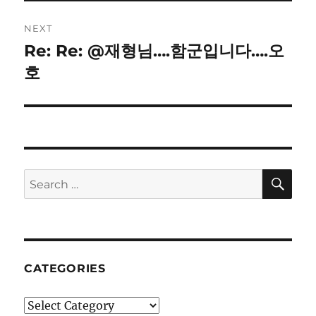
NEXT
Re: Re: @재형님….함군입니다….오
Next
post:
호
SE
Search
for:
CATEGORIES
Categories