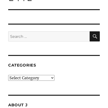
post:
SE
Search
for:
CATEGORIES
Categories
ABOUT J