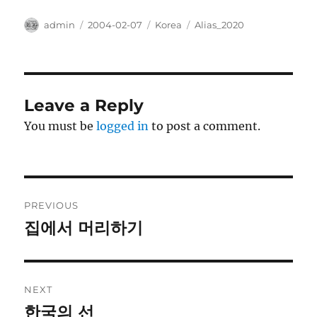
Author
Posted
Categories
Tags
admin
2004-02-07
Korea
Alias_2020
on
Leave a Reply
You must be
logged in
to post a comment.
Post
PREVIOUS
navigation
집에서 머리하기
Previous
post:
NEXT
한국의 선
Next