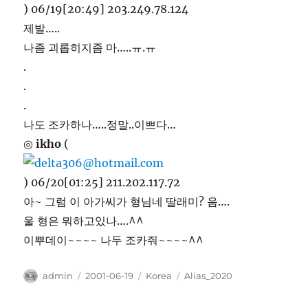
) 06/19[20:49] 203.249.78.124
제발…..
나좀 괴롭히지좀 마…..ㅠ.ㅠ
.
.
.
나도 조카하나…..정말..이쁘다…
◎
ikho
(
) 06/20[01:25] 211.202.117.72
아~ 그럼 이 아가씨가 형님네 딸래미? 음….
울 형은 뭐하고있나….^^
이뿌데이~~~~ 나두 조카줘~~~~^^
Author
Posted
Categories
Tags
admin
2001-06-19
Korea
Alias_2020
on