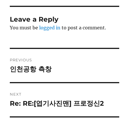
Leave a Reply
You must be
logged in
to post a comment.
Post
PREVIOUS
navigation
인천공항 측창
Previous
post:
NEXT
Re: RE:[엽기사진맨] 프로정신2
Next
post: