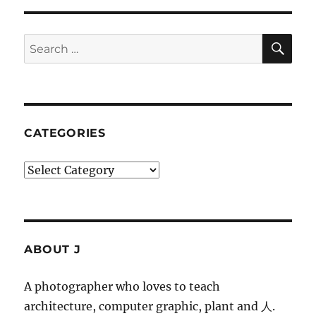
SE
Search
for:
CATEGORIES
Categories
ABOUT J
A photographer who loves to teach
architecture, computer graphic, plant and 人.