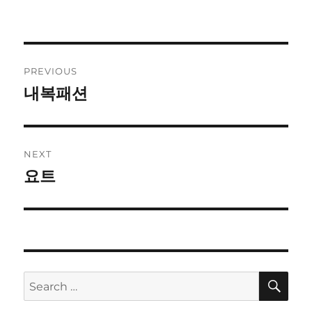
Post
PREVIOUS
navigation
내복패션
Previous
post:
NEXT
요트
Next
post:
SE
Search
for: