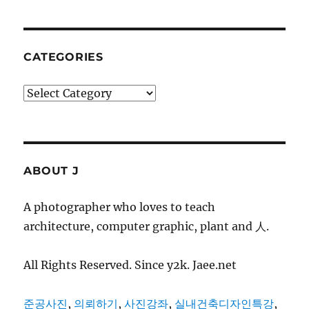
CATEGORIES
Categories
ABOUT J
A photographer who loves to teach
architecture, computer graphic, plant and 人.
All Rights Reserved. Since y2k. Jaee.net
준공사진
,
의뢰하기
,
사진강좌
,
실내건축디자인특강
,