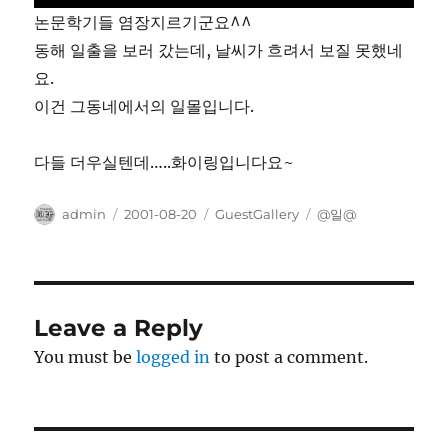
논문학기들 염장지르기군요^^
동해 일출을 보러 갔는데, 날씨가 흐려서 보질 못했네
요.
이건 그동네에서의 일몰입니다.
다들 더우실텐데…..화이링입니다요~
Author
Posted
Categories
Tags
admin
2001-08-20
GuestGallery
@일@
on
Leave a Reply
You must be
logged in
to post a comment.