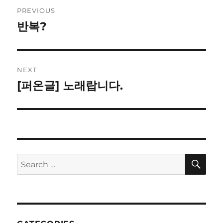
Post
PREVIOUS
navigation
반복?
Previous
post:
NEXT
[퍼온글] 노래랍니다.
Next
post:
SE
Search
for: