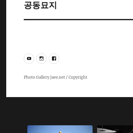
공동묘지
Next
post:
YouTube
Instagram
Facebook