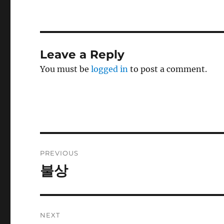
Leave a Reply
You must be
logged in
to post a comment.
Post
PREVIOUS
navigation
불상
Previous
post:
NEXT