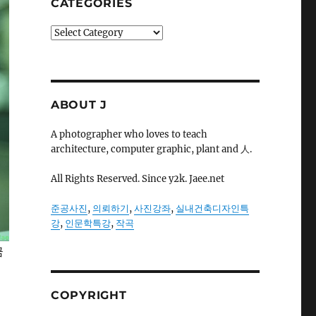
CATEGORIES
Categories
ABOUT J
A photographer who loves to teach
architecture, computer graphic, plant and 人.
All Rights Reserved. Since y2k. Jaee.net
준공사진
,
의뢰하기
,
사진강좌
,
실내건축디자인특
강
,
인문학특강
,
작곡
금
COPYRIGHT