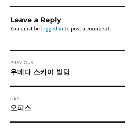
Leave a Reply
You must be
logged in
to post a comment.
Post
PREVIOUS
navigation
우메다 스카이 빌딩
Previous
post:
NEXT
오피스
Next
post: