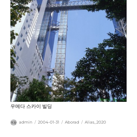
우메다 스카이 빌딩
Author
Posted
Categories
Tags
admin
2004-01-31
Aborad
Alias_2020
on