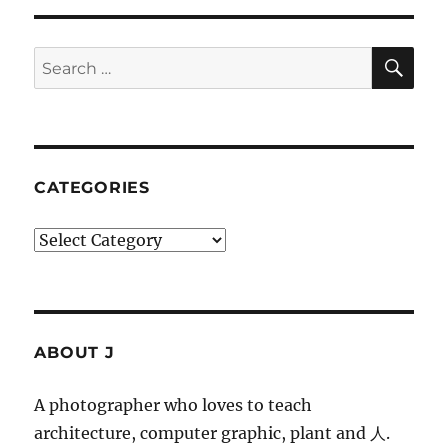
SE
Search
for:
CATEGORIES
Categories
ABOUT J
A photographer who loves to teach
architecture, computer graphic, plant and 人.