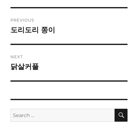
Post
PREVIOUS
navigation
도리도리 쫑이
Previous
post:
NEXT
닭살커풀
Next
post:
SE
Search
for: