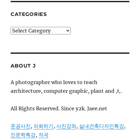
CATEGORIES
Categories
ABOUT J
A photographer who loves to teach
architecture, computer graphic, plant and 人.
All Rights Reserved. Since y2k. Jaee.net
준공사진
,
의뢰하기
,
사진강좌
,
실내건축디자인특강
,
인문학특강
,
작곡