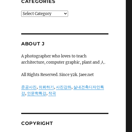
CATEGORIES
Categories
ABOUT J
A photographer who loves to teach
architecture, computer graphic, plant and 人.
All Rights Reserved. Since y2k. Jaee.net
준공사진
,
의뢰하기
,
사진강좌
,
실내건축디자인특
강
,
인문학특강
,
작곡
COPYRIGHT