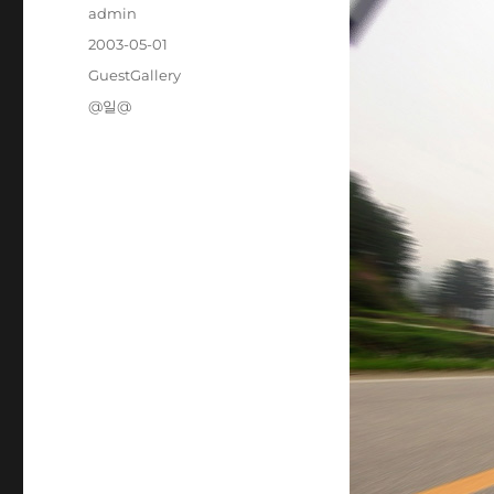
Author
admin
Posted
2003-05-01
on
Categories
GuestGallery
Tags
@일@