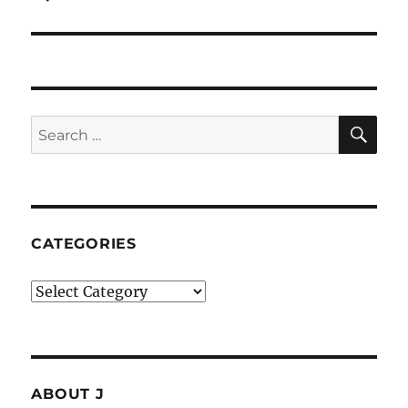
SE
Search
for:
CATEGORIES
Categories
ABOUT J