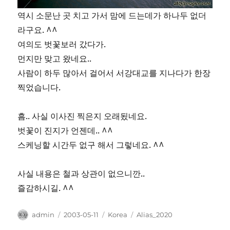
역시 소문난 곳 치고 가서 맘에 드는데가 하나두 없더
라구요. ^^
여의도 벗꽃보러 갔다가.
먼지만 맞고 왔네요..
사람이 하두 많아서 걸어서 서강대교를 지나다가 한장
찍었습니다.
흠.. 사실 이사진 찍은지 오래됬네요.
벗꽃이 진지가 언젠데.. ^^
스케닝할 시간두 없구 해서 그렇네요. ^^
사실 내용은 철과 상관이 없으니깐..
즐감하시길. ^^
Author
Posted
Categories
Tags
admin
2003-05-11
Korea
Alias_2020
on