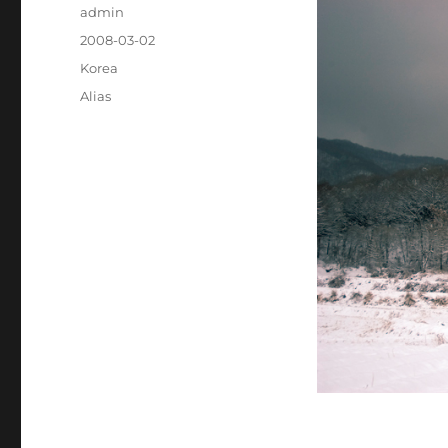
Author
admin
Posted
2008-03-02
on
Categories
Korea
Tags
Alias