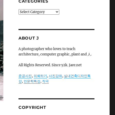
CATEGORIES
Categories
ABOUT J
A photographer who loves to teach
architecture, computer graphic, plant and 人.
All Rights Reserved. Since y2k. Jaee.net
준공사진
,
의뢰하기
,
사진강좌
,
실내건축디자인특
강
,
인문학특강
,
작곡
COPYRIGHT