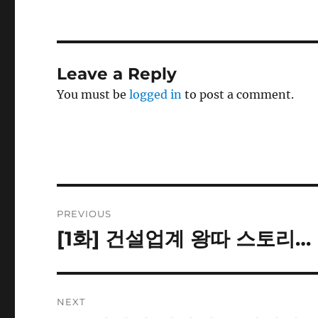
Leave a Reply
You must be
logged in
to post a comment.
Post
PREVIOUS
navigation
[1화] 건설업계 왕따 스토리…
Previous
post:
NEXT