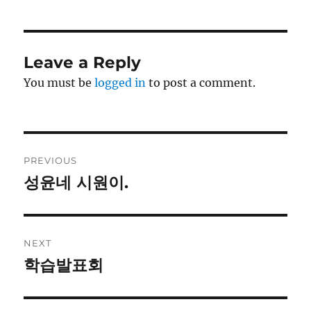
Leave a Reply
You must be
logged in
to post a comment.
Post
PREVIOUS
navigation
성윤네 시원이.
Previous
post:
NEXT
학습발표회
Next
post: