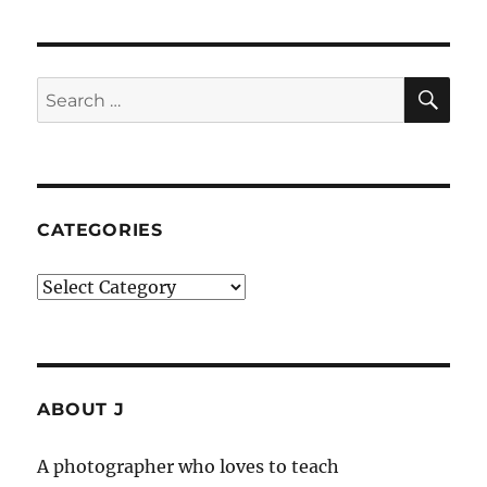
SE
Search
for:
CATEGORIES
Categories
ABOUT J
A photographer who loves to teach