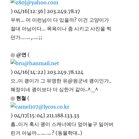
) 04/16[12:36] 203.249.78.17
우쒸… 머 이런넘이 다 있을까? 이건 고양이가
절대 아님이다… 목욕이나 좀 시키고 사진을 찍
던가….ㅡ,.ㅡ;;
◎
@연
(
) 04/16[14:22] 203.249.78.124
으..이 괭이가 그 유명한 유@원군네 괭이인가..
혜정이네 괭이보다 더 심한거 같아..^_^
◎
현철
(
) 04/17[15:04] 211.188.133.33
흠..이거 혹시 괭이 스캐너에다 엎어놓구 밀어버
린거 아닐까…ㅡ.ㅡ? (동물학대..)