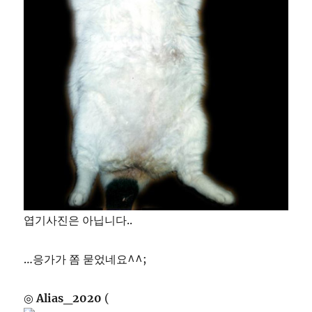
엽기사진은 아닙니다..
…응가가 쫌 묻었네요^^;
◎
Alias_2020
(