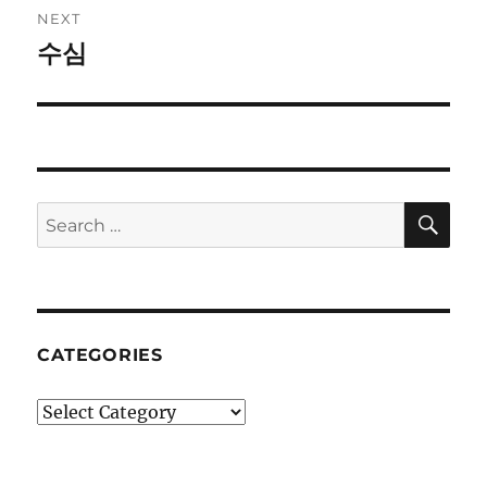
NEXT
수심
Next
post:
SE
Search
for:
CATEGORIES
Categories