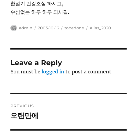
환절기 건강조심 하시고,
수심없는 하루 하루 되시길.
Author
Posted
Categories
Tags
admin
2003-10-16
tobedone
Alias_2020
on
Leave a Reply
You must be
logged in
to post a comment.
Post
PREVIOUS
navigation
오랜만에
Previous
post: