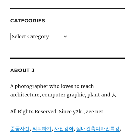
CATEGORIES
Categories
ABOUT J
A photographer who loves to teach
architecture, computer graphic, plant and 人.
All Rights Reserved. Since y2k. Jaee.net
준공사진
,
의뢰하기
,
사진강좌
,
실내건축디자인특강
,