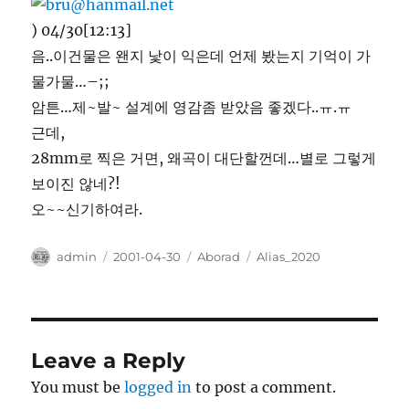
) 04/30[12:13]
음..이건물은 왠지 낯이 익은데 언제 봤는지 기억이 가
물가물…–;;
암튼…제~발~ 설계에 영감좀 받았음 좋겠다..ㅠ.ㅠ
근데,
28mm로 찍은 거면, 왜곡이 대단할껀데…별로 그렇게
보이진 않네?!
오~~신기하여라.
Author
Posted
Categories
Tags
admin
2001-04-30
Aborad
Alias_2020
on
Leave a Reply
You must be
logged in
to post a comment.