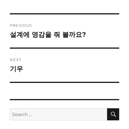
Post
PREVIOUS
navigation
설계에 영감을 줘 볼까요?
Previous
post:
NEXT
기우
Next
post:
SE
Search
for: