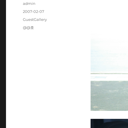
Author
admin
Posted
2007-02-07
on
Categories
GuestGallery
Tags
@@호