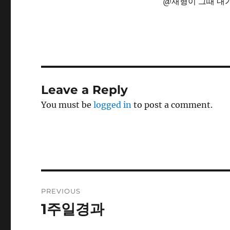
@재형이 그때 내가
Leave a Reply
You must be
logged in
to post a comment.
Post
PREVIOUS
navigation
1주일경과
Previous
post: