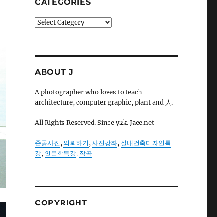
CATEGORIES
Categories
ABOUT J
A photographer who loves to teach
architecture, computer graphic, plant and 人.
All Rights Reserved. Since y2k. Jaee.net
준공사진
,
의뢰하기
,
사진강좌
,
실내건축디자인특
강
,
인문학특강
,
작곡
COPYRIGHT