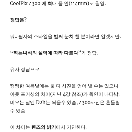
CoolPix 4300 에 최대 줌 인(114mm)로 촬영.
정답은?
뭐.. 필자의 스타일을 벌써 눈치 챈 분이라면 알겠지만.
“찍는녀석의 실력에 따라 다르다”
가 정답.
유사 정답으로
쨍쨍한 여름날에는 둘 다 사진을 얻어 낼 수는 있으나
아웃 포커싱의 차이(지난 4강 참조)가 확연이 나타남.
비오는 날엔 D2h는 찍을수 있슴, 4300사진은 흔들릴
수 있슴.
이 차이는
렌즈의 밝기
에서 기인한다.