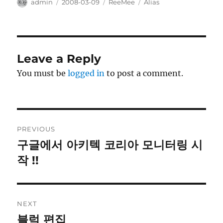
Author
Posted
Categories
Tags
admin
2008-03-09
ReeMee
Alias
on
Leave a Reply
You must be
logged in
to post a comment.
Post
PREVIOUS
navigation
구글에서 아키텍 코리아 모니터링 시
Previous
post:
작 !!
NEXT
블럭 편집
Next