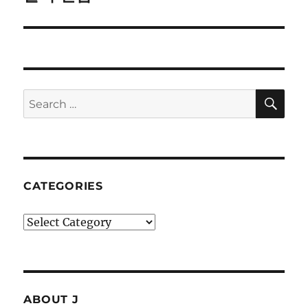
post:
SE
Search
for:
CATEGORIES
Categories
ABOUT J