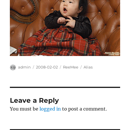
Author
Posted
Categories
Tags
admin
2008-02-02
ReeMee
Alias
on
Leave a Reply
You must be
logged in
to post a comment.