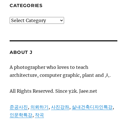
CATEGORIES
Categories
ABOUT J
A photographer who loves to teach
architecture, computer graphic, plant and 人.
All Rights Reserved. Since y2k. Jaee.net
준공사진
,
의뢰하기
,
사진강좌
,
실내건축디자인특강
,
인문학특강
,
작곡