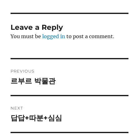
Leave a Reply
You must be
logged in
to post a comment.
Post
PREVIOUS
navigation
르부르 박물관
Previous
post:
NEXT
답답+따분+심심
Next
post: