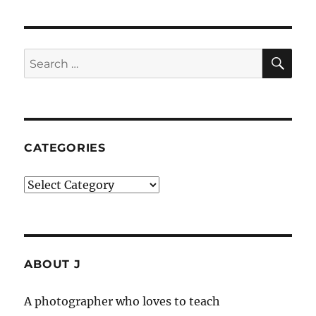
SE
Search
for:
CATEGORIES
Categories
ABOUT J
A photographer who loves to teach