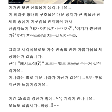
이거만 보면 산철옹이 생각나네요…
이 피라밋 형태의 구조물은 매운 덩치가 큰 박물관 전
체의 중심이 이곳임을 인지하게 해서
관람자들이 ‘내가 어디갔다 온건가?’, ‘여기가 봤던덴
가?’ 하며 혼란스러워 지는걸 막아주죠.
그리고 시각적으로도 아주 만족할 만한 아름다움을 제
공하는거 같습니다.
근데 “패시브적(?)” 으로는 별로 도움을 주는거 같진
않아요..
이나라는 별로 더운 나라가 아닌거 같은데… 약간 후덥
지근한 느낌이었어요..
이건 28밀리 였단거 밖에.. ^^; 기억이 안나네요..
오늘도 달립시다.. 파팅..!!~~