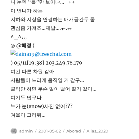
니 눈엔 “믈”만 보이냐…–++
이 언니가 하는
지하와 지상을 연결하는 매개공간두 좀
관심좀 가져죠…제발….ㅠ.ㅠ
^_^;;;
◎
@혜정
(
) 05/11[19:38] 203.249.78.179
여긴 다른 차원 같아
사람들이 느리게 움직일 거 같구…
클릭만 하면 무슨 일이 벌어 질거 같아…
여기두 덥구나
누가 눈(snow)사진 없어???
겨울이 그리워…
Author
Posted
Categories
Tags
admin
2001-05-02
Aborad
Alias_2020
on