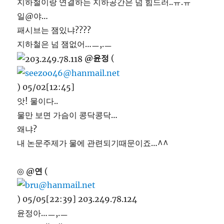
지하철이랑 연결하는 지하공간은 넘 힘드러..ㅠ.ㅠ
일@야…
패시브는 잼있냐????
지하철은 넘 잼없어…ㅡ,.ㅡ
@윤정
(
) 05/02[12:45]
앗! 물이다..
물만 보면 가슴이 콩닥콩닥…
왜냐?
내 논문주제가 물에 관련되기때문이죠…^^
◎
@연
(
) 05/05[22:39] 203.249.78.124
윤정아…ㅡ,.ㅡ