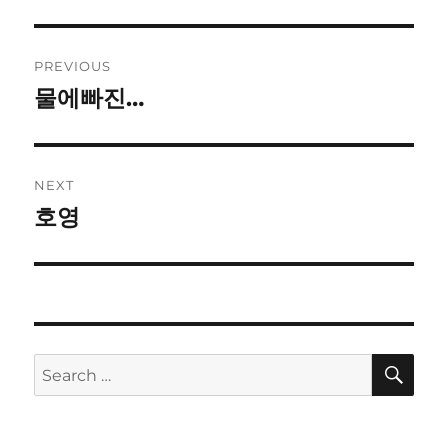
Post
PREVIOUS
navigation
물에빠진…
Previous
post:
NEXT
호영
Next
post:
SE
Search
for: