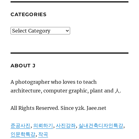
CATEGORIES
Categories
ABOUT J
A photographer who loves to teach
architecture, computer graphic, plant and 人.
All Rights Reserved. Since y2k. Jaee.net
준공사진
,
의뢰하기
,
사진강좌
,
실내건축디자인특강
,
인문학특강
,
작곡