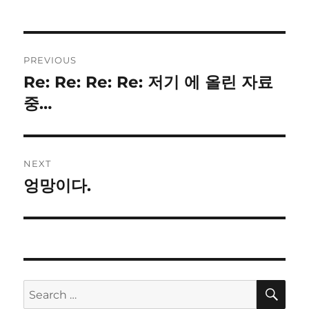
Post
PREVIOUS
navigation
Re: Re: Re: Re: 저기 에 올린 자료
Previous
post:
중…
NEXT
엉망이다.
Next
post:
SE
Search
for: