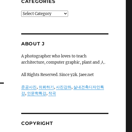
CATEGORIES
Categories
ABOUT J
A photographer who loves to teach
architecture, computer graphic, plant and 人.
All Rights Reserved. Since y2k. Jaee.net
준공사진
,
의뢰하기
,
사진강좌
,
실내건축디자인특
강
,
인문학특강
,
작곡
COPYRIGHT