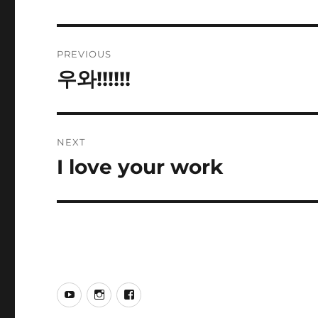
Post
PREVIOUS
navigation
우와!!!!!!
Previous
post:
NEXT
I love your work
Next
post:
YouTube
Instagram
Facebook