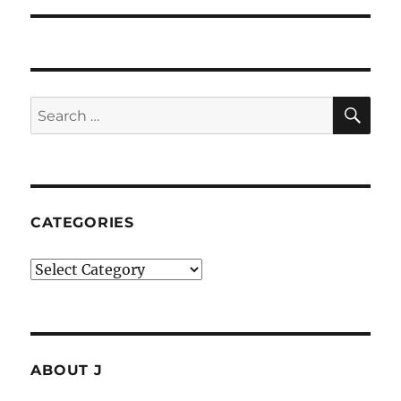
SE
Search
for:
CATEGORIES
Categories
ABOUT J