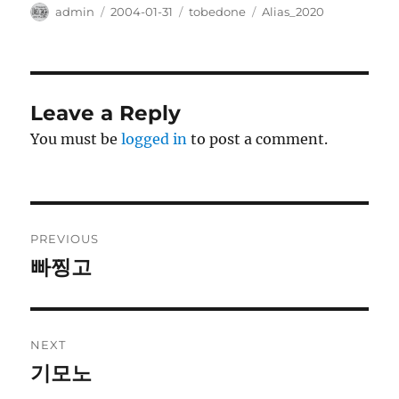
Author
Posted
Categories
Tags
admin
2004-01-31
tobedone
Alias_2020
on
Leave a Reply
You must be
logged in
to post a comment.
Post
PREVIOUS
navigation
빠찡고
Previous
post:
NEXT
기모노
Next
post: