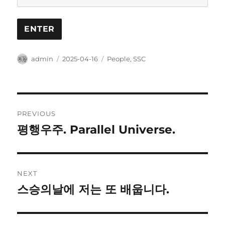
Author
Posted
Categories
admin
2025-04-16
People
,
SSC
on
Post
PREVIOUS
navigation
평행우주. Parallel Universe.
Previous
post:
NEXT
스승의날에 저는 또 배웁니다.
Next
post: