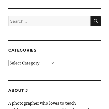
SE
Search
for:
CATEGORIES
Categories
ABOUT J
A photographer who loves to teach