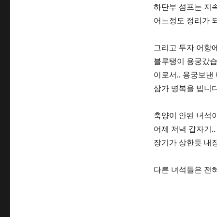
하단부 섬프는 지
어느정도 정리가 
그리고 두자 어항에
블루탱이 용궁갔습
이로서.. 용궁보낸 
삼가 명복을 빕니다
축양이 안된 녀석이
어제 저녁 갑자기.
장기가 상한듯 내
다른 녀석들은 전혀