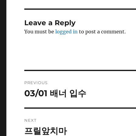
Leave a Reply
You must be
logged in
to post a comment.
Post
PREVIOUS
navigation
03/01 배너 입수
Previous
post:
NEXT
프릴앞치마
Next