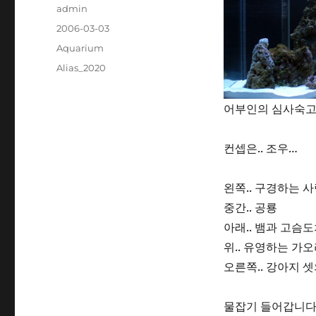
Author
admin
Posted
2006-03-03
on
Categories
Aquarium
Tags
Alias_2020
어부인의 심사숙고
컨셉은.. 조우…
왼쪽.. 구경하는 
중간.. 공룡
아래.. 뱀과 고슴
위.. 유영하는 가
오른쪽.. 강아지 
물잡기 들어갑니다