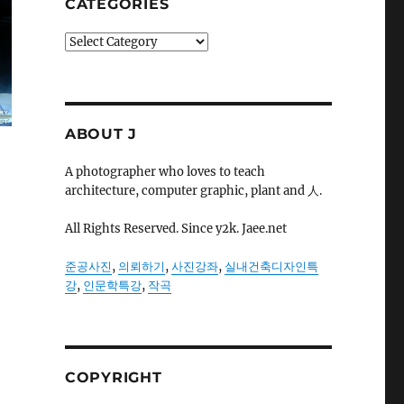
CATEGORIES
Categories
ABOUT J
A photographer who loves to teach
architecture, computer graphic, plant and 人.
All Rights Reserved. Since y2k. Jaee.net
준공사진
,
의뢰하기
,
사진강좌
,
실내건축디자인특
강
,
인문학특강
,
작곡
COPYRIGHT