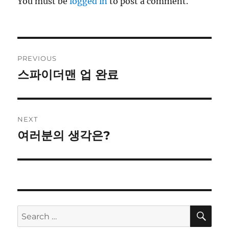
You must be
logged in
to post a comment.
Post
PREVIOUS
navigation
스파이더맨 업 완료
Previous
post:
NEXT
여러분의 생각은?
Next
post:
SE
Search
for: