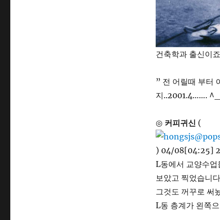
건축학과 출신이죠.
” 전 어릴때 부터
지..2001.4……. ^
◎
커피귀신
(
) 04/08[04:25] 
L동에서 교양수업
보았고 찍었습니다.
그것도 꺼꾸로 써놨
L동 층계가 왼쪽으