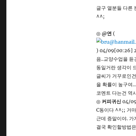
글구 열분들 다른 
^^;
◎
@연
(
) 04/09[00:26] 
음..교양수업을 듣
동일거란 생각이 드
글씨가 거꾸로인건
을 확률이 높구여
코멘트 다는건 역
◎
커피귀신
04/09
C동이다 ^^;; 거
근데 증말이야. 가
결국 확인할방법은 