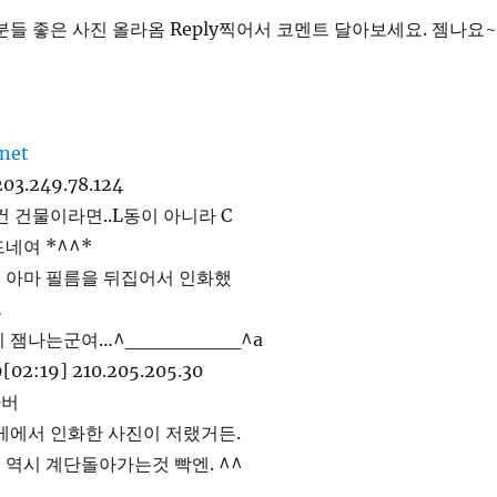
분들 좋은 사진 올라옴 Reply찍어서 코멘트 달아보세요. 젬나요~
203.249.78.124
건 건물이라면..L동이 아니라 C
네여 *^^*
 아마 필름을 뒤집어서 인화했
…
시 잼나는군여…^________^a
[02:19] 210.205.205.30
마버
게에서 인화한 사진이 저랬거든.
역시 계단돌아가는것 빡엔. ^^