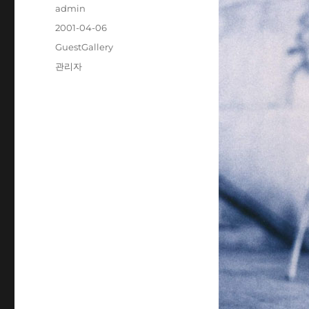
Author
admin
Posted
2001-04-06
on
Categories
GuestGallery
Tags
관리자