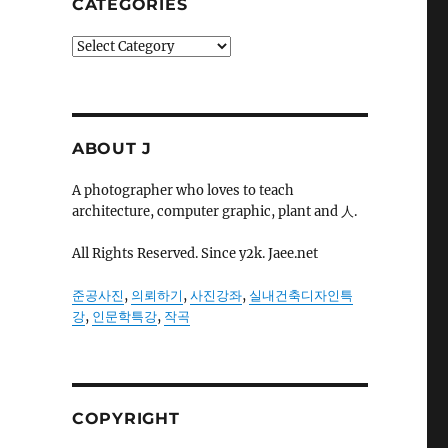
CATEGORIES
Categories
ABOUT J
A photographer who loves to teach
architecture, computer graphic, plant and 人.
All Rights Reserved. Since y2k. Jaee.net
준공사진
,
의뢰하기
,
사진강좌
,
실내건축디자인특
강
,
인문학특강
,
작곡
COPYRIGHT