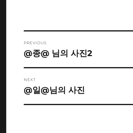
Post
PREVIOUS
navigation
@종@ 님의 사진2
Previous
post:
NEXT
@일@님의 사진
Next
post: